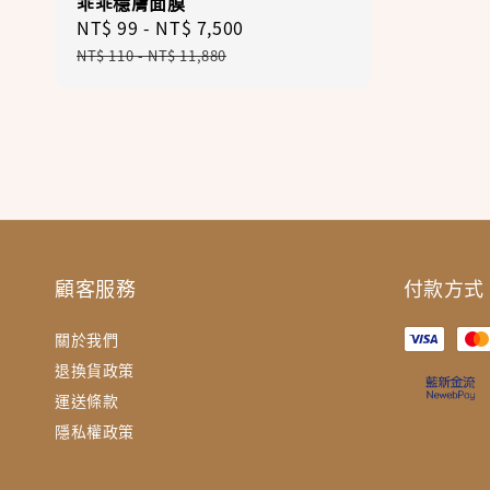
乖乖穩膚面膜
Sale
NT$ 99
-
NT$ 7,500
Regular
price
price
NT$ 110
-
NT$ 11,880
顧客服務
付款方式
關於我們
退換貨政策
運送條款
隱私權政策