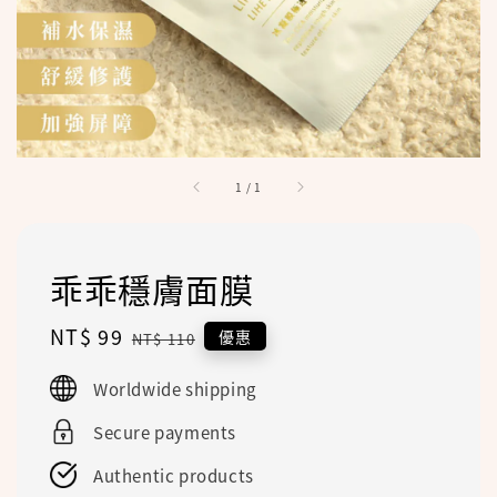
1
/
1
乖乖穩膚面膜
Sale
NT$ 99
Regular
優惠
NT$ 110
price
price
Worldwide shipping
Secure payments
Authentic products