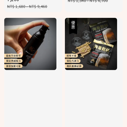
Regular
NT$ 1,340
-
NT$ 6,700
Regular
price
NT$ 1,680
-
NT$ 9,460
price
優惠