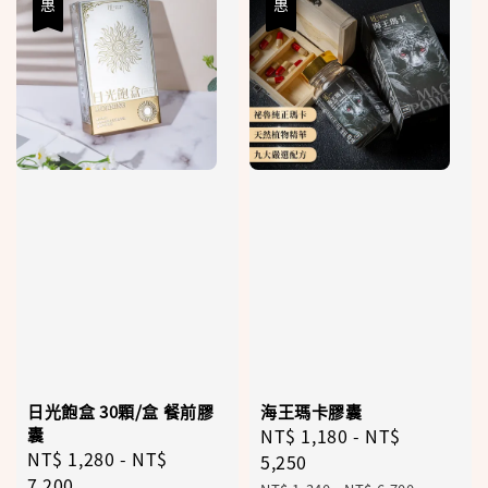
日光飽盒 30顆/盒 餐前膠
海王瑪卡膠囊
囊
Sale
NT$ 1,180
-
NT$
Sale
NT$ 1,280
-
NT$
price
5,250
price
7,200