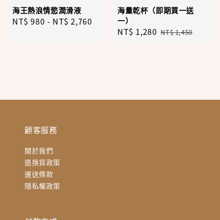
海王熱浪情慾潤滑液
海量乾杯（即期買一送
Regular
NT$ 980
-
NT$ 2,760
一）
Sale
NT$ 1,280
Regular
price
NT$ 1,450
price
price
顧客服務
關於我們
退換貨政策
運送條款
隱私權政策